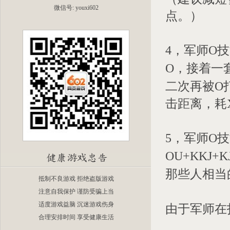
微信号: youxi602
点。）
4，军师O
O，接着一
二次再被O
击距离，耗
5，军师O
OU+KKJ+
那些人相当
抵制不良游戏 拒绝盗版游戏
注意自我保护 谨防受骗上当
适度游戏益脑 沉迷游戏伤身
由于军师在
合理安排时间 享受健康生活