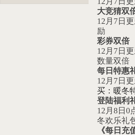
12
月
7
日
更
大竞猜双
12
月
7
日
更
励
彩券双倍
12
月
7
日
更
数量双倍
每日特惠
12
月
7
日
更
买：暖冬
登陆福利
12
月
8
日
0
冬欢乐礼
《每日充