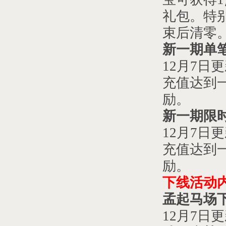
礼包。特
束后清零
新一期
单
12
月
7
日
更
充值达到
励。
新一期限
12
月
7
日
更
充值达到
励。
下线活动
孟起马场
12
月
7
日更