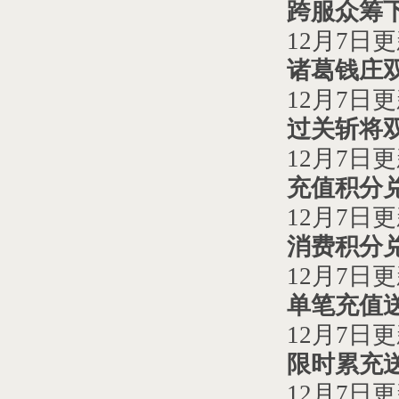
跨服众筹
12
月
7
日更
诸葛钱庄
12
月
7
日更
过关斩将
12
月
7
日更
充值积分
12
月
7
日更
消费积分
12
月
7
日更
单笔充值
12
月
7
日更
限时累充
12
月
7
日更