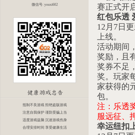
微信号: youxi602
赛正式开
红包乐透
12
月
7
日
更
上线。
活动期间
奖励，且
奖券不足，
奖。玩家
家获得的
包。
注：乐透
抵制不良游戏 拒绝盗版游戏
注意自我保护 谨防受骗上当
服远征
、
适度游戏益脑 沉迷游戏伤身
幸运纽扣
合理安排时间 享受健康生活