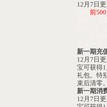
12
月
7
日
更
值的
前
50
例如：
充
500元宝一
充值
8
元宝一共1
新一期充
12
月
7
日
更
宝可获得
礼包。特
束后清零
新一期消
12
月
7
日
更
宝可获得