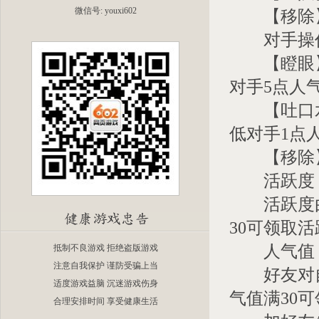
微信号: youxi602
【移除】
对手操
【瞪眼】
对手5点人
【吐口水
低对手1点
【移除】
活跃度
活跃度由
30可领取
人气值
抵制不良游戏 拒绝盗版游戏
注意自我保护 谨防受骗上当
好友对自
适度游戏益脑 沉迷游戏伤身
气值满30
合理安排时间 享受健康生活