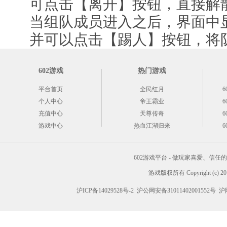
可点击【离开】按钮，直接解
当组队成员进入之后，界面中显
并可以点击【踢人】按钮，将队
602游戏
热门游戏
平台首页
全民红月
6
个人中心
帝王霸业
6
充值中心
天尊传奇
6
游戏中心
热血江湖归来
6
602游戏平台 - 做玩家喜爱、信
游戏版权所有 Copyright (c) 2012
沪ICP备14029528号-2
沪公网安备31011402001552号
沪网