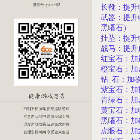
微信号: youxi602
长靴：提升
武器：提升
黑曜石）
挂坠：提升
战马：提升
红宝石：加
橙宝石：加
钻 石：加
紫宝石：加
青绿石：加
黄宝石：加
抵制不良游戏 拒绝盗版游戏
注意自我保护 谨防受骗上当
黑曜石：加
适度游戏益脑 沉迷游戏伤身
虎眼石：加
合理安排时间 享受健康生活